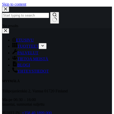
Skip to content
No results
ETUSIVU
TUOTTEET
PALVELUT
TIETOA MEISTÄ
BLOGI
YHTEYSTIEDOT
MYYMÄLÄ
Tiilipojanlenkki 2, Vantaa 01720 Finland
Ma-pe 06:30 – 16:00
lauantai, sunnuntai suljettu
PUHELIN
+358 40 1899 000