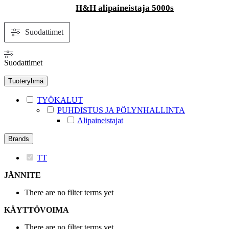
H&H alipaineistaja 5000s
Suodattimet
Suodattimet
Tuoteryhmä
TYÖKALUT
PUHDISTUS JA PÖLYNHALLINTA
Alipaineistajat
Brands
TT
JÄNNITE
There are no filter terms yet
KÄYTTÖVOIMA
There are no filter terms yet