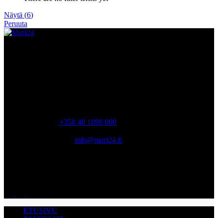
Näytä
(
6
)
Peruuta
MYYMÄLÄ
Tiilipojanlenkki 2, Vantaa 01720 Finland
Ma-pe 06:30 – 16:00
lauantai, sunnuntai suljettu
PUHELIN
+358 40 1899 000
SÄHKÖPOSTI
info@mari24.fi
AVOINNA
Ma-pe 06:30 – 16:00 lauantai, sunnuntai suljettu
ETUSIVU