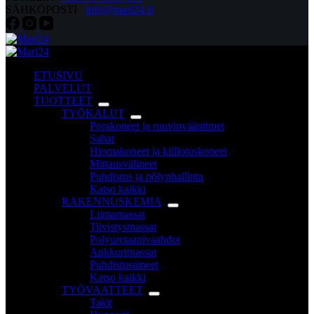
SÄHKÖPOSTI
info@mari24.fi
ETUSIVU
PALVELUT
TUOTTEET
TYÖKALUT
Porakoneet ja ruuvinvääntimet
Sahat
Hiomakoneet ja kiillotuskoneet
Mittausvälineet
Puhdistus ja pölynhallinta
Katso kaikki
RAKENNUSKEMIA
Liimamassat
Tiivistysmassat
Polyuretaanivaahdot
Ankkurimassat
Puhdistusaineet
Katso kaikki
TYÖVAATTEET
Takit