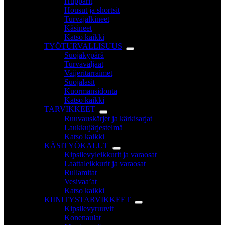
Hupparit
Housut ja shortsit
Turvajalkineet
Käsineet
Katso kaikki
TYÖTURVALLISUUS
Suojakypärä
Turvavaljaat
Vaijeritarraimet
Suojalasit
Kuormansidonta
Katso kaikki
TARVIKKEET
Ruuvauskärjet ja kärkisarjat
Laukkujärjestelmä
Katso kaikki
KÄSITYÖKALUT
Kipsilevyleikkurit ja varaosat
Laattaleikkurit ja varaosat
Rullamitat
Vesivaa’at
Katso kaikki
KIINITYSTARVIKKEET
Kipsilevyruuvit
Konenaulat