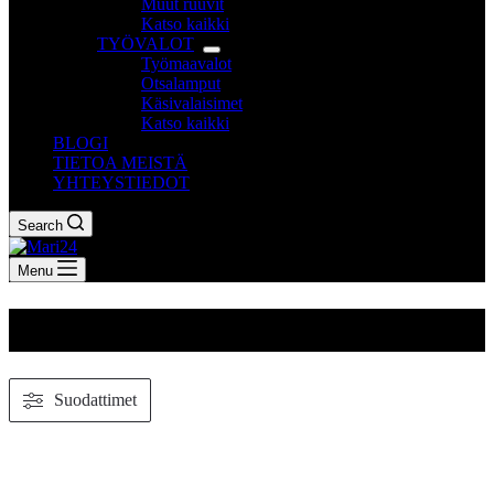
Muut ruuvit
Katso kaikki
TYÖVALOT
Työmaavalot
Otsalamput
Käsivalaisimet
Katso kaikki
BLOGI
TIETOA MEISTÄ
YHTEYSTIEDOT
Search
Menu
TT
Suodattimet