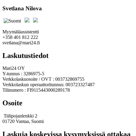
Svetlana Nilova
Myymäläassistentti
+358 401 812 222
svetlana@mari24.fi
Laskutustiedot
Mari24 OY
Y-tunnus : 3286975-5
Verkkolaskuosoite / OVT : 003732869755
Verkkolaskun operaattoritunnus: 003723327487
Tilinumero : FI9115443000289178
Osoite
Tiilipojanlenkki 2
01720 Vantaa, Suomi
Laskuja koskevissa kysymyksissä ottakaa