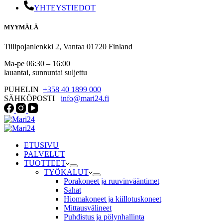
YHTEYSTIEDOT
MYYMÄLÄ
Tiilipojanlenkki 2, Vantaa 01720 Finland
Ma-pe 06:30 – 16:00
lauantai, sunnuntai suljettu
PUHELIN
+358 40 1899 000
SÄHKÖPOSTI
info@mari24.fi
ETUSIVU
PALVELUT
TUOTTEET
TYÖKALUT
Porakoneet ja ruuvinvääntimet
Sahat
Hiomakoneet ja kiillotuskoneet
Mittausvälineet
Puhdistus ja pölynhallinta