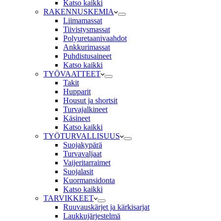
Katso kaikki
RAKENNUSKEMIA
Liimamassat
Tiivistysmassat
Polyuretaanivaahdot
Ankkurimassat
Puhdistusaineet
Katso kaikki
TYÖVAATTEET
Takit
Hupparit
Housut ja shortsit
Turvajalkineet
Käsineet
Katso kaikki
TYÖTURVALLISUUS
Suojakypärä
Turvavaljaat
Vaijeritarraimet
Suojalasit
Kuormansidonta
Katso kaikki
TARVIKKEET
Ruuvauskärjet ja kärkisarjat
Laukkujärjestelmä