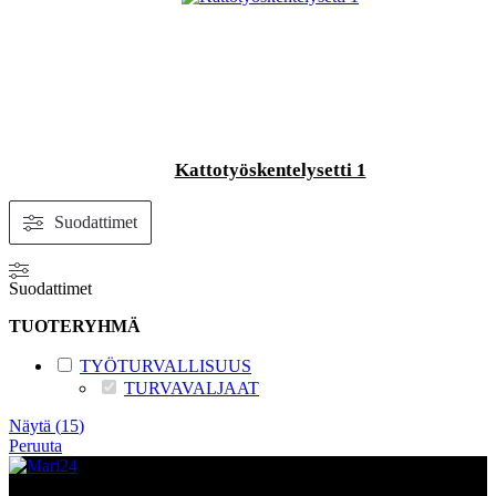
Kattotyöskentelysetti 1
Suodattimet
Suodattimet
TUOTERYHMÄ
TYÖTURVALLISUUS
TURVAVALJAAT
Näytä
(
15
)
Peruuta