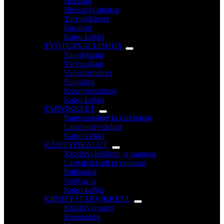
Hupparit
Housut ja shortsit
Turvajalkineet
Käsineet
Katso kaikki
TYÖTURVALLISUUS
Suojakypärä
Turvavaljaat
Vaijeritarraimet
Suojalasit
Kuormansidonta
Katso kaikki
TARVIKKEET
Ruuvauskärjet ja kärkisarjat
Laukkujärjestelmä
Katso kaikki
KÄSITYÖKALUT
Kipsilevyleikkurit ja varaosat
Laattaleikkurit ja varaosat
Rullamitat
Vesivaa’at
Katso kaikki
KIINITYSTARVIKKEET
Kipsilevyruuvit
Konenaulat