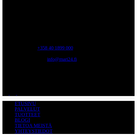
MYYMÄLÄ
Tiilipojanlenkki 2, Vantaa 01720 Finland
Ma-pe 06:30 – 16:00
lauantai, sunnuntai suljettu
PUHELIN
+358 40 1899 000
SÄHKÖPOSTI
info@mari24.fi
AVOINNA
Ma-pe 06:30 – 16:00 lauantai, sunnuntai suljettu
ETUSIVU
PALVELUT
TUOTTEET
BLOGI
TIETOA MEISTÄ
YHTEYSTIEDOT