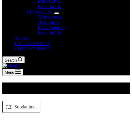
Muut ruuvit
Katso kaikki
TYÖVALOT
Työmaavalot
Otsalamput
Käsivalaisimet
Katso kaikki
BLOGI
TIETOA MEISTÄ
YHTEYSTIEDOT
Search
Menu
TURVAVALJAAT
Suodattimet