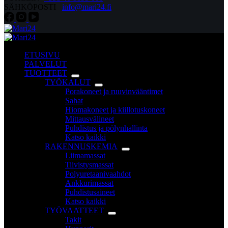
SÄHKÖPOSTI
info@mari24.fi
ETUSIVU
PALVELUT
TUOTTEET
TYÖKALUT
Porakoneet ja ruuvinvääntimet
Sahat
Hiomakoneet ja kiillotuskoneet
Mittausvälineet
Puhdistus ja pölynhallinta
Katso kaikki
RAKENNUSKEMIA
Liimamassat
Tiivistysmassat
Polyuretaanivaahdot
Ankkurimassat
Puhdistusaineet
Katso kaikki
TYÖVAATTEET
Takit