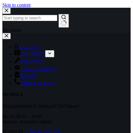
Skip to content
No results
ETUSIVU
TUOTTEET
PALVELUT
TIETOA MEISTÄ
BLOGI
YHTEYSTIEDOT
MYYMÄLÄ
Tiilipojanlenkki 2, Vantaa 01720 Finland
Ma-pe 06:30 – 16:00
lauantai, sunnuntai suljettu
PUHELIN
+358 40 1899 000