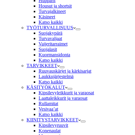
Hupparit
Housut ja shortsit
Turvajalkineet
Käsineet
Katso kaikki
TYÖTURVALLISUUS
Suojakypärä
Turvavaljaat
Vaijeritarraimet
Suojalasit
Kuormansidonta
Katso kaikki
TARVIKKEET
Ruuvauskärjet ja kärkisarjat
Laukkujärjestelmä
Katso kaikki
KÄSITYÖKALUT
Kipsilevyleikkurit ja varaosat
Laattaleikkurit ja varaosat
Rullamitat
Vesivaa’at
Katso kaikki
KIINITYSTARVIKKEET
Kipsilevyruuvit
Konenaulat