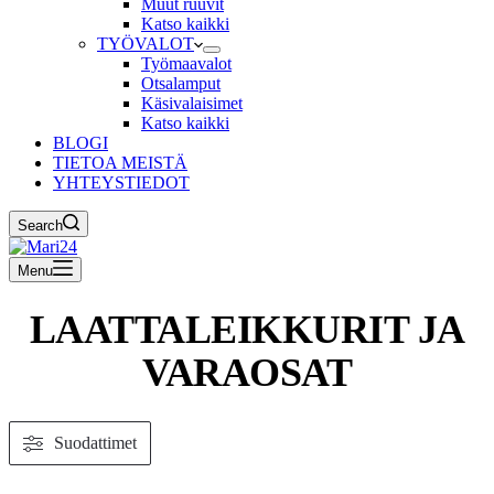
Muut ruuvit
Katso kaikki
TYÖVALOT
Työmaavalot
Otsalamput
Käsivalaisimet
Katso kaikki
BLOGI
TIETOA MEISTÄ
YHTEYSTIEDOT
Search
Menu
LAATTALEIKKURIT JA
VARAOSAT
Suodattimet