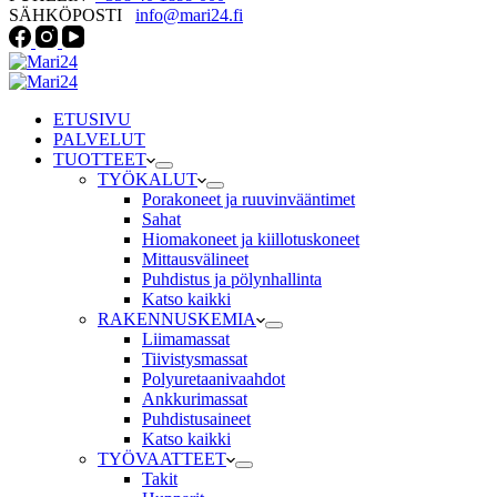
SÄHKÖPOSTI
info@mari24.fi
ETUSIVU
PALVELUT
TUOTTEET
TYÖKALUT
Porakoneet ja ruuvinvääntimet
Sahat
Hiomakoneet ja kiillotuskoneet
Mittausvälineet
Puhdistus ja pölynhallinta
Katso kaikki
RAKENNUSKEMIA
Liimamassat
Tiivistysmassat
Polyuretaanivaahdot
Ankkurimassat
Puhdistusaineet
Katso kaikki
TYÖVAATTEET
Takit