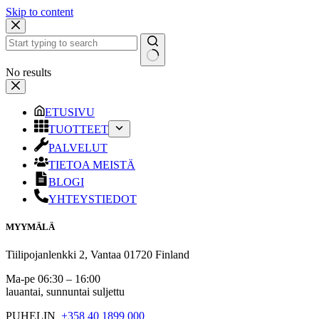
Skip to content
No results
ETUSIVU
TUOTTEET
PALVELUT
TIETOA MEISTÄ
BLOGI
YHTEYSTIEDOT
MYYMÄLÄ
Tiilipojanlenkki 2, Vantaa 01720 Finland
Ma-pe 06:30 – 16:00
lauantai, sunnuntai suljettu
PUHELIN
+358 40 1899 000