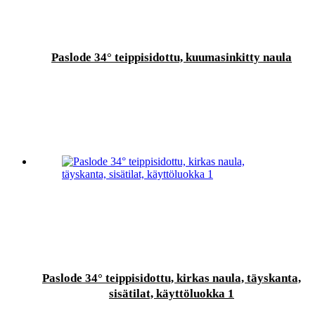
Paslode 34° teippisidottu, kuumasinkitty naula
Paslode 34° teippisidottu, kirkas naula, täyskanta,
sisätilat, käyttöluokka 1