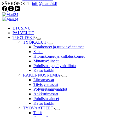
SÄHKÖPOSTI
info@mari24.fi
ETUSIVU
PALVELUT
TUOTTEET
TYÖKALUT
Porakoneet ja ruuvinvääntimet
Sahat
Hiomakoneet ja kiillotuskoneet
Mittausvälineet
Puhdistus ja pölynhallinta
Katso kaikki
RAKENNUSKEMIA
Liimamassat
Tiivistysmassat
Polyuretaanivaahdot
Ankkurimassat
Puhdistusaineet
Katso kaikki
TYÖVAATTEET
Takit