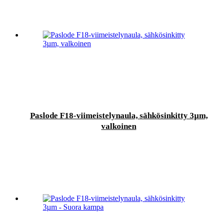
Paslode F18-viimeistelynaula, sähkösinkitty 3µm,
valkoinen