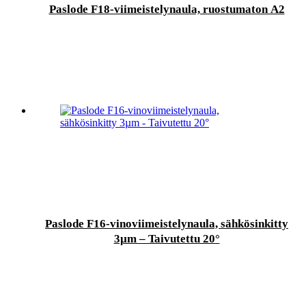
Paslode F18-viimeistelynaula, ruostumaton A2
Paslode F16-vinoviimeistelynaula, sähkösinkitty
3µm – Taivutettu 20°