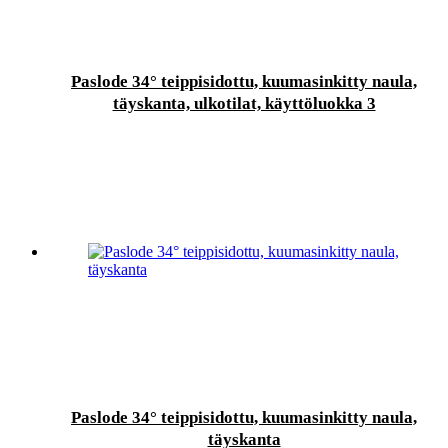
Paslode 34° teippisidottu, kuumasinkitty naula,
täyskanta, ulkotilat, käyttöluokka 3
Paslode 34° teippisidottu, kuumasinkitty naula,
täyskanta