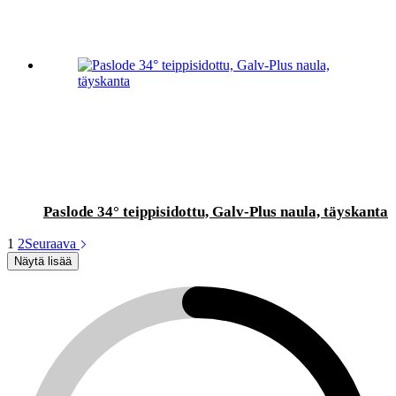
Paslode 34° teippisidottu, Galv-Plus naula, täyskanta
1
2
Seuraava
Näytä lisää