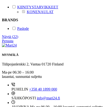
KIINITYSTARVIKKEET
KONENAULAT
BRANDS
Paslode
Näytä
(
22
)
Peruuta
MYYMÄLÄ
Tiilipojanlenkki 2, Vantaa 01720 Finland
Ma-pe 06:30 – 16:00
lauantai, sunnuntai suljettu
PUHELIN
+358 40 1899 000
SÄHKÖPOSTI
info@mari24.fi
AVOINNA
Ma-pe 06:30 – 16:00 lauantai, sunnuntai suljettu