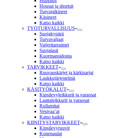
Hupparit
Housut ja shortsit
Turvajalkineet
Käsineet
Katso kaikki
TYÖTURVALLISUUS
Suojakypärä
Turvavaljaat
Vaijeritarraimet
Suojalasit
Kuormansidonta
Katso kaikki
TARVIKKEET
Ruuvauskärjet ja kärkisarjat
Laukkujärjestelmä
Katso kaikki
KÄSITYÖKALUT
Kipsilevyleikkurit ja varaosat
Laattaleikkurit ja varaosat
Rullamitat
Vesivaa’at
Katso kaikki
KIINITYSTARVIKKEET
Kipsilevyruuvit
Konenaulat