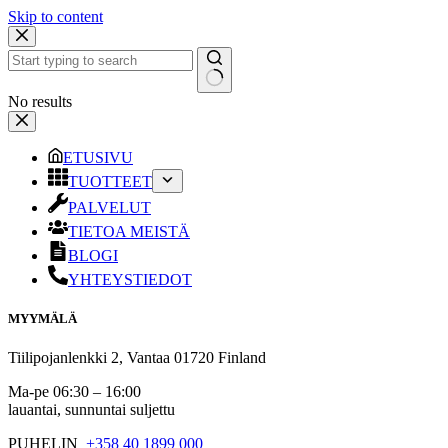
Skip to content
No results
ETUSIVU
TUOTTEET
PALVELUT
TIETOA MEISTÄ
BLOGI
YHTEYSTIEDOT
MYYMÄLÄ
Tiilipojanlenkki 2, Vantaa 01720 Finland
Ma-pe 06:30 – 16:00
lauantai, sunnuntai suljettu
PUHELIN
+358 40 1899 000