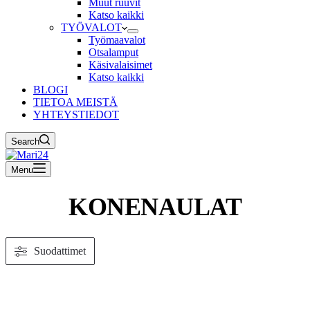
Muut ruuvit
Katso kaikki
TYÖVALOT
Työmaavalot
Otsalamput
Käsivalaisimet
Katso kaikki
BLOGI
TIETOA MEISTÄ
YHTEYSTIEDOT
Search
Menu
KONENAULAT
Suodattimet