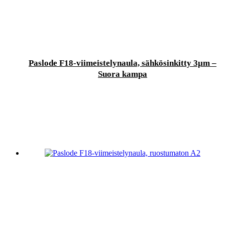
Paslode F18-viimeistelynaula, sähkösinkitty 3µm –
Suora kampa