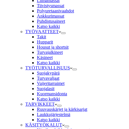
Liimamassat
Tiivistysmassat
Polyuretaanivaahdot
Ankkurimassat
Puhdistusaineet
Katso kaikki
TYÖVAATTEET
Takit
Hupparit
Housut ja shortsit
Turvajalkineet
Käsineet
Katso kaikki
TYÖTURVALLISUUS
Suojakypärä
Turvavaljaat
Vaijeritarraimet
Suojalasit
Kuormansidonta
Katso kaikki
TARVIKKEET
Ruuvauskärjet ja kärkisarjat
Laukkujärjestelmä
Katso kaikki
KÄSITYÖKALUT