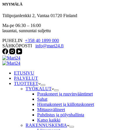
MYYMÄLÄ
Tiilipojanlenkki 2, Vantaa 01720 Finland
Ma-pe 06:30 – 16:00
lauantai, sunnuntai suljettu
PUHELIN
+358 40 1899 000
SÄHKÖPOSTI
info@mari24.fi
ETUSIVU
PALVELUT
TUOTTEET
TYÖKALUT
Porakoneet ja ruuvinvääntimet
Sahat
Hiomakoneet ja kiillotuskoneet
Mittausvälineet
Puhdistus ja pölynhallinta
Katso kaikki
RAKENNUSKEMIA