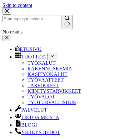
Skip to content
No results
ETUSIVU
TUOTTEET
TYÖKALUT
RAKENNUSKEMIA
KÄSITYÖKALUT
TYÖVAATTEET
TARVIKKEET
KIINITYSTARVIKKEET
TYÖVALOT
TYÖTURVALLISUUS
PALVELUT
TIETOA MEISTÄ
BLOGI
YHTEYSTIEDOT