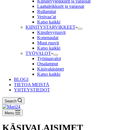
Kipsilevyleikkurit ja varaosat
Laattaleikkurit ja varaosat
Rullamitat
Vesivaa’at
Katso kaikki
KIINITYSTARVIKKEET
Kipsilevyruuvit
Konenaulat
Muut ruuvit
Katso kaikki
TYÖVALOT
Työmaavalot
Otsalamput
Käsivalaisimet
Katso kaikki
BLOGI
TIETOA MEISTÄ
YHTEYSTIEDOT
Search
Menu
KÄSIVALAISIMET