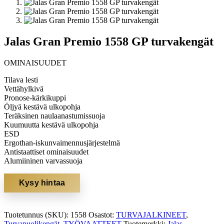
Jalas Gran Premio 1558 GP turvakengät
OMINAISUUDET
Tilava lesti
Vettähylkivä
Pronose-kärkikuppi
Öljyä kestävä ulkopohja
Teräksinen naulaanastumissuoja
Kuumuutta kestävä ulkopohja
ESD
Ergothan-iskunvaimennusjärjestelmä
Antistaattiset ominaisuudet
Alumiininen varvassuoja
Kysy hintaa
Tuotetunnus (SKU):
1558
Osastot:
TURVAJALKINEET
,
Turvapuolikengät
,
TYÖVAATTEET
Tuotemerkki:
Jalas