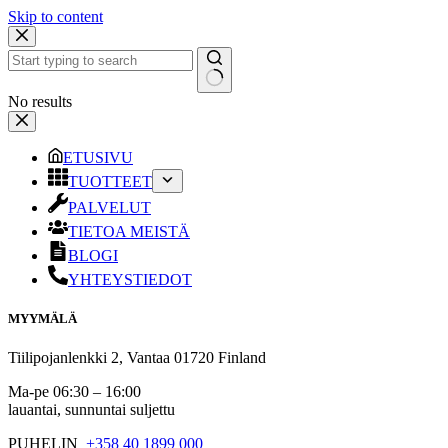
Skip to content
No results
ETUSIVU
TUOTTEET
PALVELUT
TIETOA MEISTÄ
BLOGI
YHTEYSTIEDOT
MYYMÄLÄ
Tiilipojanlenkki 2, Vantaa 01720 Finland
Ma-pe 06:30 – 16:00
lauantai, sunnuntai suljettu
PUHELIN
+358 40 1899 000