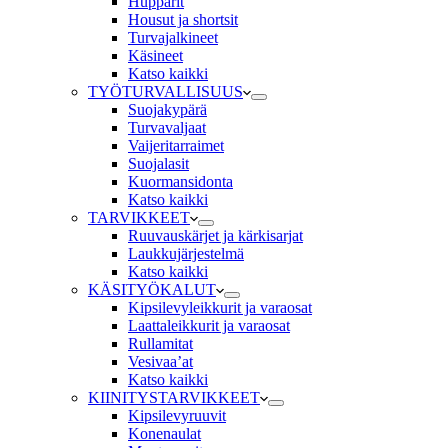
Hupparit
Housut ja shortsit
Turvajalkineet
Käsineet
Katso kaikki
TYÖTURVALLISUUS
Suojakypärä
Turvavaljaat
Vaijeritarraimet
Suojalasit
Kuormansidonta
Katso kaikki
TARVIKKEET
Ruuvauskärjet ja kärkisarjat
Laukkujärjestelmä
Katso kaikki
KÄSITYÖKALUT
Kipsilevyleikkurit ja varaosat
Laattaleikkurit ja varaosat
Rullamitat
Vesivaa’at
Katso kaikki
KIINITYSTARVIKKEET
Kipsilevyruuvit
Konenaulat