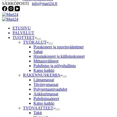
SÄHKÖPOSTI
info@mari24.fi
ETUSIVU
PALVELUT
TUOTTEET
TYÖKALUT
Porakoneet ja ruuvinvääntimet
Sahat
Hiomakoneet ja kiillotuskoneet
Mittausvälineet
Puhdistus ja pölynhallinta
Katso kaikki
RAKENNUSKEMIA
Liimamassat
Tiivistysmassat
Polyuretaanivaahdot
Ankkurimassat
Puhdistusaineet
Katso kaikki
TYÖVAATTEET
Takit