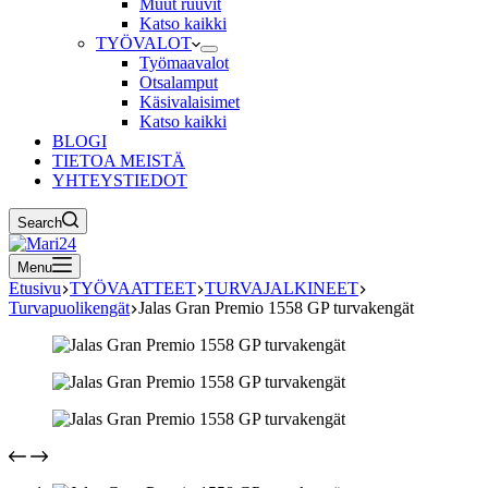
Muut ruuvit
Katso kaikki
TYÖVALOT
Työmaavalot
Otsalamput
Käsivalaisimet
Katso kaikki
BLOGI
TIETOA MEISTÄ
YHTEYSTIEDOT
Search
Menu
Etusivu
TYÖVAATTEET
TURVAJALKINEET
Turvapuolikengät
Jalas Gran Premio 1558 GP turvakengät