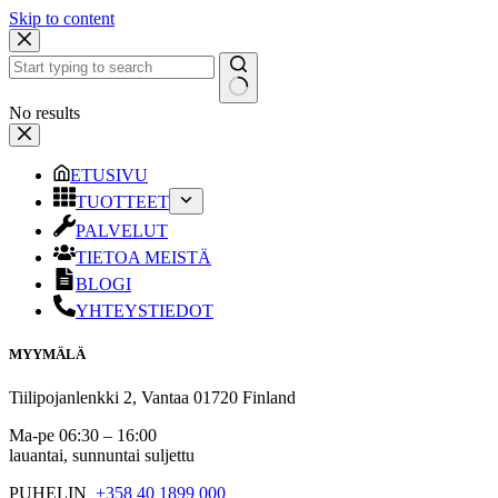
Skip to content
No results
ETUSIVU
TUOTTEET
PALVELUT
TIETOA MEISTÄ
BLOGI
YHTEYSTIEDOT
MYYMÄLÄ
Tiilipojanlenkki 2, Vantaa 01720 Finland
Ma-pe 06:30 – 16:00
lauantai, sunnuntai suljettu
PUHELIN
+358 40 1899 000