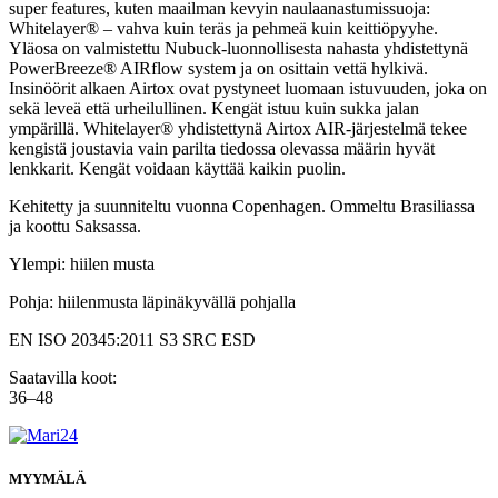
super features, kuten maailman kevyin naulaanastumissuoja:
Whitelayer® – vahva kuin teräs ja pehmeä kuin keittiöpyyhe.
Yläosa on valmistettu Nubuck-luonnollisesta nahasta yhdistettynä
PowerBreeze® AIRflow system ja on osittain vettä hylkivä.
Insinöörit alkaen Airtox ovat pystyneet luomaan istuvuuden, joka on
sekä leveä että urheilullinen. Kengät istuu kuin sukka jalan
ympärillä. Whitelayer® yhdistettynä Airtox AIR-järjestelmä tekee
kengistä joustavia vain parilta tiedossa olevassa määrin hyvät
lenkkarit. Kengät voidaan käyttää kaikin puolin.
Kehitetty ja suunniteltu vuonna Copenhagen. Ommeltu Brasiliassa
ja koottu Saksassa.
Ylempi: hiilen musta
Pohja: hiilenmusta läpinäkyvällä pohjalla
EN ISO 20345:2011 S3 SRC ESD
Saatavilla koot:
36–48
MYYMÄLÄ