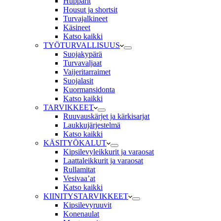
Hupparit
Housut ja shortsit
Turvajalkineet
Käsineet
Katso kaikki
TYÖTURVALLISUUS
Suojakypärä
Turvavaljaat
Vaijeritarraimet
Suojalasit
Kuormansidonta
Katso kaikki
TARVIKKEET
Ruuvauskärjet ja kärkisarjat
Laukkujärjestelmä
Katso kaikki
KÄSITYÖKALUT
Kipsilevyleikkurit ja varaosat
Laattaleikkurit ja varaosat
Rullamitat
Vesivaa’at
Katso kaikki
KIINITYSTARVIKKEET
Kipsilevyruuvit
Konenaulat