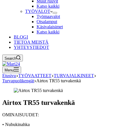
Muut ruuvit
Katso kaikki
TYÖVALOT
Työmaavalot
Otsalamput
Käsivalaisimet
Katso kaikki
BLOGI
TIETOA MEISTÄ
YHTEYSTIEDOT
Search
Menu
Etusivu
TYÖVAATTEET
TURVAJALKINEET
Turvapuolikengät
Airtox TR55 turvakenkä
Airtox TR55 turvakenkä
OMINAISUUDET:
• Nubukinahka