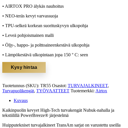
• AIRTOX PRO älykäs nauhoitus
• NEO-teräs kevyt varvassuoja
• TPU-selkeä korkean suorituskyvyn ulkopohja
• Leveä pohjoismainen malli
• Öljy-, happo- ja polttoaineenkestävä ulkopohja
• Lämpökestävä ulkopintaan jopa 150 ° C: seen
Kysy hintaa
Tuotetunnus (SKU):
TR55
Osastot:
TURVAJALKINEET
,
Turvapuolikengät
,
TYÖVAATTEET
Tuotemerkki:
Airtox
Kuvaus
Kaikinpuolin kevyet High-Tech turvakengät Nubuk-nahalla ja
tekstiilillä PowerBreeze® järjestelmä
Huipputekniset turvajalkineet TransAm sarjat on varustettu useilla