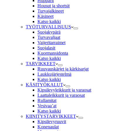
Hupparit
Housut ja shortsit
Turvajalkineet
Käsineet
Katso kaikki
TYÖTURVALLISUUS
Suojakypärä
Turvavaljaat
Vaijeritarraimet
Suojalasit
Kuormansidonta
Katso kaikki
TARVIKKEET
Ruuvauskärjet ja kärkisarjat
Laukkujärjestelmä
Katso kaikki
KÄSITYÖKALUT
Kipsilevyleikkurit ja varaosat
Laattaleikkurit ja varaosat
Rullamitat
Vesivaa’at
Katso kaikki
KIINITYSTARVIKKEET
Kipsilevyruuvit
Konenaulat