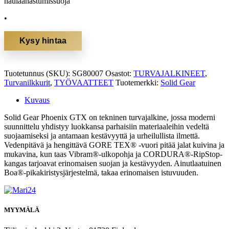
naulaanastumissuoja
•
Kysy hintaa
Tuotetunnus (SKU):
SG80007
Osastot:
TURVAJALKINEET
,
Turvanilkkurit
,
TYÖVAATTEET
Tuotemerkki:
Solid Gear
Kuvaus
Solid Gear Phoenix GTX on tekninen turvajalkine, jossa moderni
suunnittelu yhdistyy luokkansa parhaisiin materiaaleihin vedeltä
suojaamiseksi ja antamaan kestävyyttä ja urheilullista ilmettä.
Vedenpitävä ja hengittävä GORE TEX® -vuori pitää jalat kuivina ja
mukavina, kun taas Vibram®-ulkopohja ja CORDURA®-RipStop-
kangas tarjoavat erinomaisen suojan ja kestävyyden. Ainutlaatuinen
Boa®-pikakiristysjärjestelmä, takaa erinomaisen istuvuuden.
MYYMÄLÄ