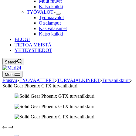
Muut ruuvit
Katso kaikki
TYÖVALOT
Työmaavalot
Otsalamput
Käsivalaisimet
Katso kaikki
BLOGI
TIETOA MEISTÄ
YHTEYSTIEDOT
Search
Menu
Etusivu
TYÖVAATTEET
TURVAJALKINEET
Turvanilkkurit
Solid Gear Phoenix GTX turvanilkkuri