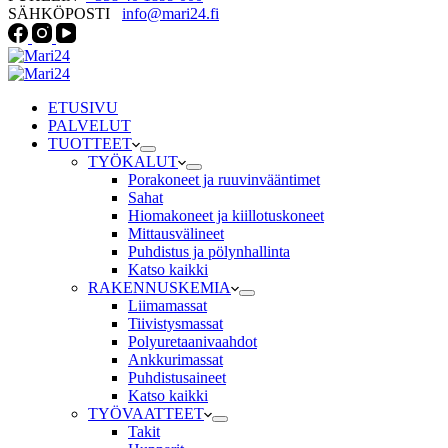
SÄHKÖPOSTI
info@mari24.fi
ETUSIVU
PALVELUT
TUOTTEET
TYÖKALUT
Porakoneet ja ruuvinvääntimet
Sahat
Hiomakoneet ja kiillotuskoneet
Mittausvälineet
Puhdistus ja pölynhallinta
Katso kaikki
RAKENNUSKEMIA
Liimamassat
Tiivistysmassat
Polyuretaanivaahdot
Ankkurimassat
Puhdistusaineet
Katso kaikki
TYÖVAATTEET
Takit