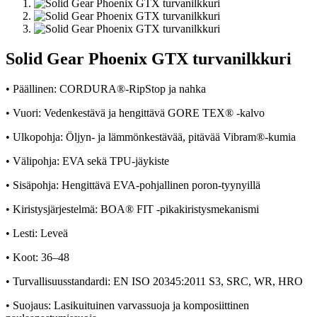
Solid Gear Phoenix GTX turvanilkkuri
• Päällinen: CORDURA®-RipStop ja nahka
• Vuori: Vedenkestävä ja hengittävä GORE TEX® -kalvo
• Ulkopohja: Öljyn- ja lämmönkestävää, pitävää Vibram®-kumia
• Välipohja: EVA sekä TPU-jäykiste
• Sisäpohja: Hengittävä EVA-pohjallinen poron-tyynyillä
• Kiristysjärjestelmä: BOA® FIT -pikakiristysmekanismi
• Lesti: Leveä
• Koot: 36–48
• Turvallisuusstandardi: EN ISO 20345:2011 S3, SRC, WR, HRO
• Suojaus: Lasikuituinen varvassuoja ja komposiittinen