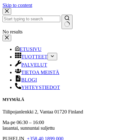
Skip to content
No results
ETUSIVU
TUOTTEET
PALVELUT
TIETOA MEISTÄ
BLOGI
YHTEYSTIEDOT
MYYMÄLÄ
Tiilipojanlenkki 2, Vantaa 01720 Finland
Ma-pe 06:30 – 16:00
lauantai, sunnuntai suljettu
PUHELIN
+358 40 1899 000