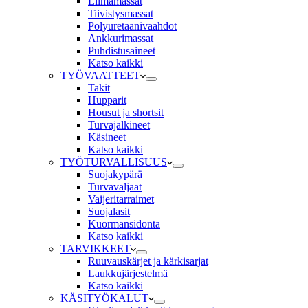
Liimamassat
Tiivistysmassat
Polyuretaanivaahdot
Ankkurimassat
Puhdistusaineet
Katso kaikki
TYÖVAATTEET
Takit
Hupparit
Housut ja shortsit
Turvajalkineet
Käsineet
Katso kaikki
TYÖTURVALLISUUS
Suojakypärä
Turvavaljaat
Vaijeritarraimet
Suojalasit
Kuormansidonta
Katso kaikki
TARVIKKEET
Ruuvauskärjet ja kärkisarjat
Laukkujärjestelmä
Katso kaikki
KÄSITYÖKALUT