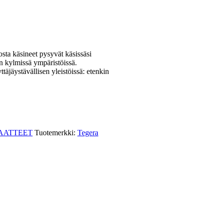
sta käsineet pysyvät käsissäsi
n kylmissä ympäristöissä.
täjäystävällisen yleistöissä: etenkin
AATTEET
Tuotemerkki:
Tegera