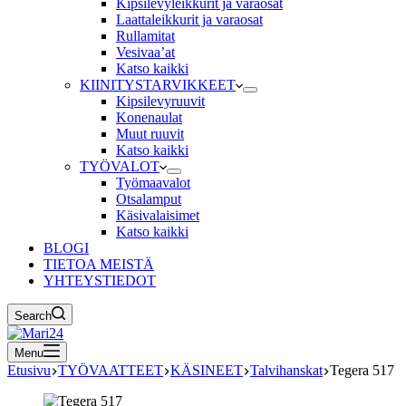
Kipsilevyleikkurit ja varaosat
Laattaleikkurit ja varaosat
Rullamitat
Vesivaa’at
Katso kaikki
KIINITYSTARVIKKEET
Kipsilevyruuvit
Konenaulat
Muut ruuvit
Katso kaikki
TYÖVALOT
Työmaavalot
Otsalamput
Käsivalaisimet
Katso kaikki
BLOGI
TIETOA MEISTÄ
YHTEYSTIEDOT
Search
Menu
Etusivu
TYÖVAATTEET
KÄSINEET
Talvihanskat
Tegera 517