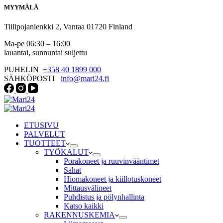
MYYMÄLÄ
Tiilipojanlenkki 2, Vantaa 01720 Finland
Ma-pe 06:30 – 16:00
lauantai, sunnuntai suljettu
PUHELIN
+358 40 1899 000
SÄHKÖPOSTI
info@mari24.fi
ETUSIVU
PALVELUT
TUOTTEET
TYÖKALUT
Porakoneet ja ruuvinvääntimet
Sahat
Hiomakoneet ja kiillotuskoneet
Mittausvälineet
Puhdistus ja pölynhallinta
Katso kaikki
RAKENNUSKEMIA