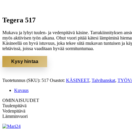
Tegera 517
Mukava ja lyhyt tuulen- ja vedenpitävä käsine. Tarrakiinnityksen ansio
myös aktiivisen työn aikana. Ohut vuori pitää kätesi lämpiminä hiema
Käsineellä on hyvä istuvuus, joka tekee siitä mukavan tuntuisen ja käyt
tehtävissä, joissa vaaditaan hyvää sormituntumaa.
Kysy hintaa
Tuotetunnus (SKU):
517
Osastot:
KÄSINEET
,
Talvihanskat
,
TYÖV
Kuvaus
OMINAISUUDET
Tuulenpitävä
Vedenpitävä
Lämminvuori