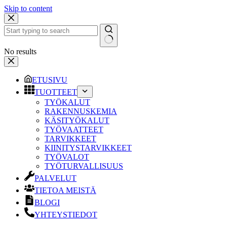
Skip to content
No results
ETUSIVU
TUOTTEET
TYÖKALUT
RAKENNUSKEMIA
KÄSITYÖKALUT
TYÖVAATTEET
TARVIKKEET
KIINITYSTARVIKKEET
TYÖVALOT
TYÖTURVALLISUUS
PALVELUT
TIETOA MEISTÄ
BLOGI
YHTEYSTIEDOT