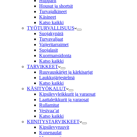
Hupparit
Housut ja shortsit
Turvajalkineet
Käsineet
Katso kaikki
TYÖTURVALLISUUS
Suojakypärä
Turvavaljaat
Vaijeritarraimet
Suojalasit
Kuormansidonta
Katso kaikki
TARVIKKEET
Ruuvauskärjet ja kärkisarjat
Laukkujärjestelmä
Katso kaikki
KÄSITYÖKALUT
Kipsilevyleikkurit ja varaosat
Laattaleikkurit ja varaosat
Rullamitat
Vesivaa’at
Katso kaikki
KIINITYSTARVIKKEET
Kipsilevyruuvit
Konenaulat