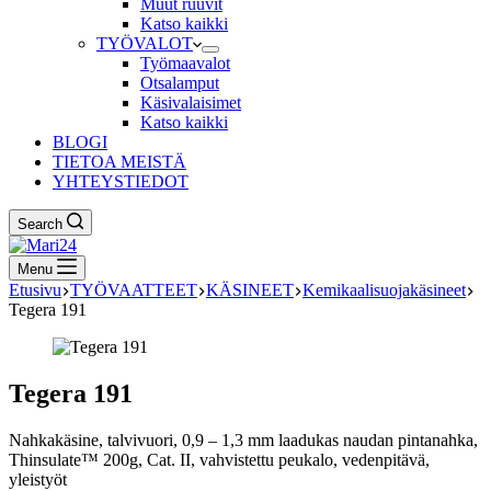
Muut ruuvit
Katso kaikki
TYÖVALOT
Työmaavalot
Otsalamput
Käsivalaisimet
Katso kaikki
BLOGI
TIETOA MEISTÄ
YHTEYSTIEDOT
Search
Menu
Etusivu
TYÖVAATTEET
KÄSINEET
Kemikaalisuojakäsineet
Tegera 191
Tegera 191
Nahkakäsine, talvivuori, 0,9 – 1,3 mm laadukas naudan pintanahka,
Thinsulate™ 200g, Cat. II, vahvistettu peukalo, vedenpitävä,
yleistyöt