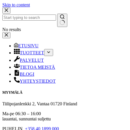
Skip to content
No results
ETUSIVU
TUOTTEET
PALVELUT
TIETOA MEISTÄ
BLOGI
YHTEYSTIEDOT
MYYMÄLÄ
Tiilipojanlenkki 2, Vantaa 01720 Finland
Ma-pe 06:30 – 16:00
lauantai, sunnuntai suljettu
PUHELIN
+358 40 1899 000