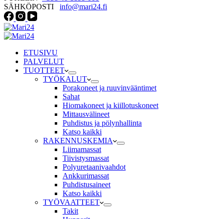
SÄHKÖPOSTI
info@mari24.fi
ETUSIVU
PALVELUT
TUOTTEET
TYÖKALUT
Porakoneet ja ruuvinvääntimet
Sahat
Hiomakoneet ja kiillotuskoneet
Mittausvälineet
Puhdistus ja pölynhallinta
Katso kaikki
RAKENNUSKEMIA
Liimamassat
Tiivistysmassat
Polyuretaanivaahdot
Ankkurimassat
Puhdistusaineet
Katso kaikki
TYÖVAATTEET
Takit