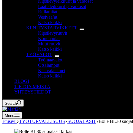
Kipsilevyleikkurit ja varaosat
Laattaleikkurit ja varaosat
Rullamitat
Vesivaa’at
Katso kaikki
KIINITYSTARVIKKEET
Kipsilevyruuvit
Konenaulat
Muut ruuvit
Katso kaikki
TYÖVALOT
Työmaavalot
Otsalamput
Käsivalaisimet
Katso kaikki
BLOGI
TIETOA MEISTÄ
YHTEYSTIEDOT
Search
Menu
Etusivu
TYÖTURVALLISUUS
SUOJALASIT
Bolle BL30 suojala