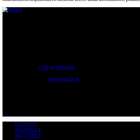
MYYMÄLÄ
Tiilipojanlenkki 2, Vantaa 01720 Finland
Ma-pe 06:30 – 16:00
lauantai, sunnuntai suljettu
PUHELIN
+358 40 1899 000
SÄHKÖPOSTI
info@mari24.fi
AVOINNA
Ma-pe 06:30 – 16:00 lauantai, sunnuntai suljettu
ETUSIVU
PALVELUT
TUOTTEET