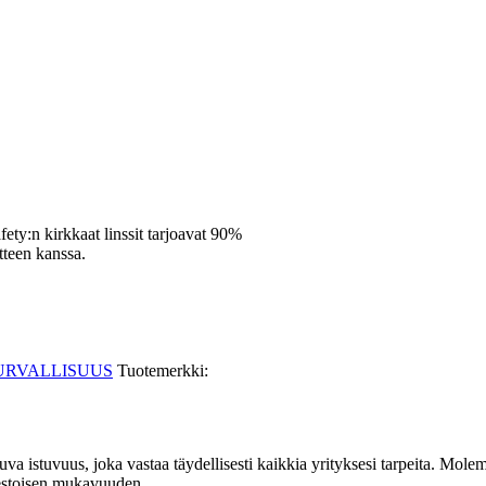
afety:n kirkkaat linssit tarjoavat 90%
teen kanssa.
URVALLISUUS
Tuotemerkki:
uva istuvuus, joka vastaa täydellisesti kaikkia yrityksesi tarpeita. Mol
kestoisen mukavuuden.