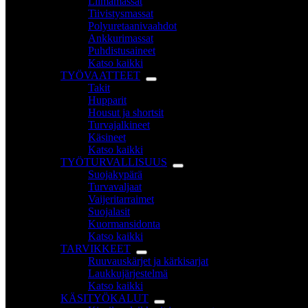
Liimamassat
Tiivistysmassat
Polyuretaanivaahdot
Ankkurimassat
Puhdistusaineet
Katso kaikki
TYÖVAATTEET
Takit
Hupparit
Housut ja shortsit
Turvajalkineet
Käsineet
Katso kaikki
TYÖTURVALLISUUS
Suojakypärä
Turvavaljaat
Vaijeritarraimet
Suojalasit
Kuormansidonta
Katso kaikki
TARVIKKEET
Ruuvauskärjet ja kärkisarjat
Laukkujärjestelmä
Katso kaikki
KÄSITYÖKALUT