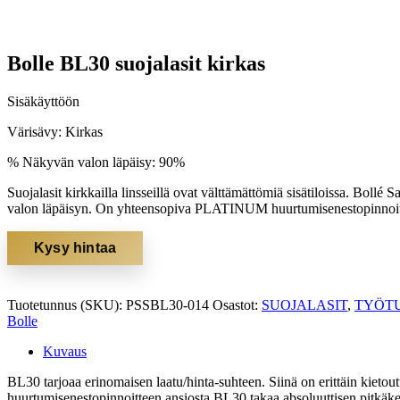
Bolle BL30 suojalasit kirkas
Sisäkäyttöön
Värisävy: Kirkas
% Näkyvän valon läpäisy: 90%
Suojalasit kirkkailla linsseillä ovat välttämättömiä sisätiloissa. Bollé S
valon läpäisyn. On yhteensopiva PLATINUM huurtumisenestopinnoit
Kysy hintaa
Tuotetunnus (SKU):
PSSBL30-014
Osastot:
SUOJALASIT
,
TYÖT
Bolle
Kuvaus
BL30 tarjoaa erinomaisen laatu/hinta-suhteen. Siinä on erittäin kietout
huurtumisenestopinnoitteen ansiosta BL30 takaa absoluuttisen pitkä