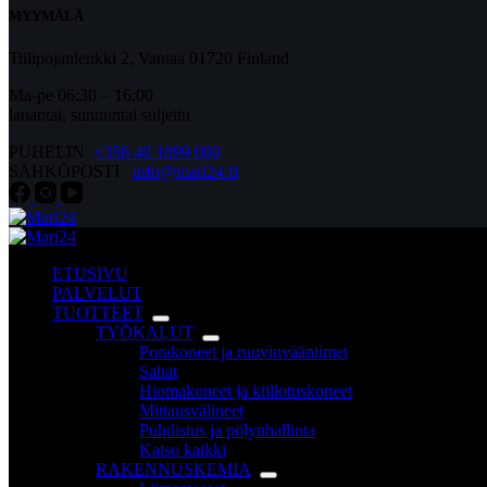
MYYMÄLÄ
Tiilipojanlenkki 2, Vantaa 01720 Finland
Ma-pe 06:30 – 16:00
lauantai, sunnuntai suljettu
PUHELIN
+358 40 1899 000
SÄHKÖPOSTI
info@mari24.fi
ETUSIVU
PALVELUT
TUOTTEET
TYÖKALUT
Porakoneet ja ruuvinvääntimet
Sahat
Hiomakoneet ja kiillotuskoneet
Mittausvälineet
Puhdistus ja pölynhallinta
Katso kaikki
RAKENNUSKEMIA