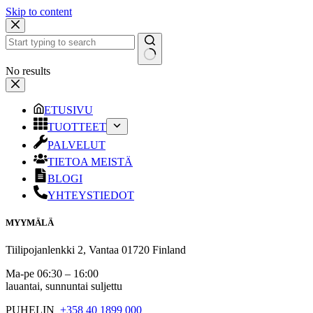
Skip to content
No results
ETUSIVU
TUOTTEET
PALVELUT
TIETOA MEISTÄ
BLOGI
YHTEYSTIEDOT
MYYMÄLÄ
Tiilipojanlenkki 2, Vantaa 01720 Finland
Ma-pe 06:30 – 16:00
lauantai, sunnuntai suljettu
PUHELIN
+358 40 1899 000