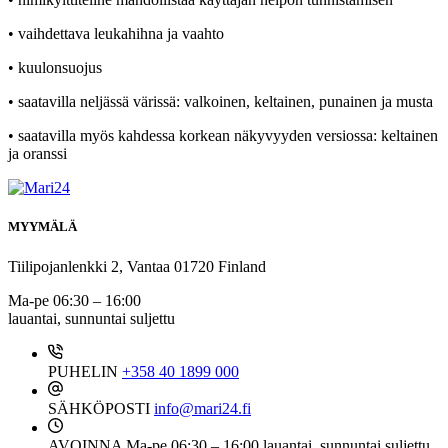
• vaihdettava leukahihna ja vaahto
• kuulonsuojus
• saatavilla neljässä värissä: valkoinen, keltainen, punainen ja musta
• saatavilla myös kahdessa korkean näkyvyyden versiossa: keltainen
ja oranssi
MYYMÄLÄ
Tiilipojanlenkki 2, Vantaa 01720 Finland
Ma-pe 06:30 – 16:00
lauantai, sunnuntai suljettu
PUHELIN
+358 40 1899 000
SÄHKÖPOSTI
info@mari24.fi
AVOINNA
Ma-pe 06:30 – 16:00 lauantai, sunnuntai suljettu