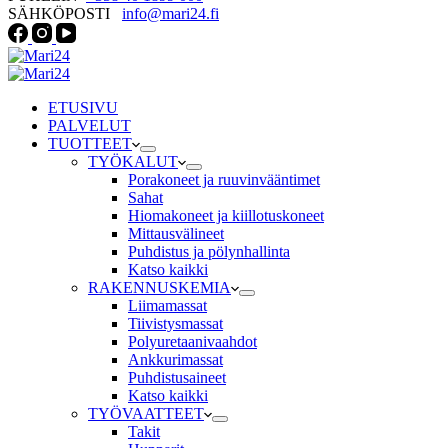
SÄHKÖPOSTI
info@mari24.fi
ETUSIVU
PALVELUT
TUOTTEET
TYÖKALUT
Porakoneet ja ruuvinvääntimet
Sahat
Hiomakoneet ja kiillotuskoneet
Mittausvälineet
Puhdistus ja pölynhallinta
Katso kaikki
RAKENNUSKEMIA
Liimamassat
Tiivistysmassat
Polyuretaanivaahdot
Ankkurimassat
Puhdistusaineet
Katso kaikki
TYÖVAATTEET
Takit