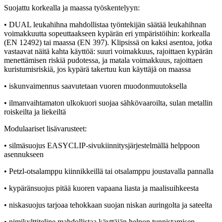
Suojattu korkealla ja maassa työskentelyyn:
• DUAL leukahihna mahdollistaa työntekijän säätää leukahihnan
voimakkuutta sopeuttaakseen kypärän eri ympäristöihin: korkealla
(EN 12492) tai maassa (EN 397). Klipsissä on kaksi asentoa, jotka
vastaavat näitä kahta käyttöä: suuri voimakkuus, rajoittaen kypärän
menettämisen riskiä pudotessa, ja matala voimakkuus, rajoittaen
kuristumisriskiä, jos kypärä takertuu kun käyttäjä on maassa
• iskunvaimennus saavutetaan vuoren muodonmuutoksella
• ilmanvaihtamaton ulkokuori suojaa sähkövaaroilta, sulan metallin
roiskeilta ja liekeiltä
Modulaariset lisävarusteet:
• silmäsuojus EASYCLIP-sivukiinnitysjärjestelmällä helppoon
asennukseen
• Petzl-otsalamppu kiinnikkeillä tai otsalamppu joustavalla pannalla
• kypäränsuojus pitää kuoren vapaana liasta ja maalisuihkeesta
• niskasuojus tarjoaa tehokkaan suojan niskan auringolta ja sateelta
• nimikylttiteline mahdollistaa käyttäjän helpon tunnistamisen