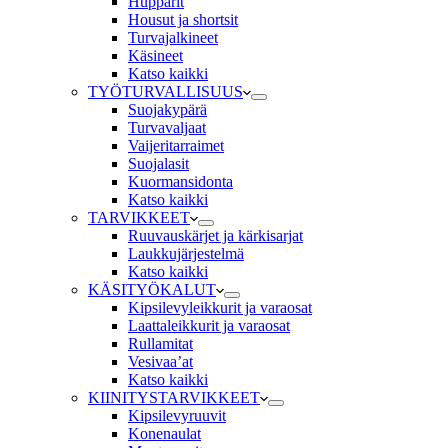
Hupparit
Housut ja shortsit
Turvajalkineet
Käsineet
Katso kaikki
TYÖTURVALLISUUS
Suojakypärä
Turvavaljaat
Vaijeritarraimet
Suojalasit
Kuormansidonta
Katso kaikki
TARVIKKEET
Ruuvauskärjet ja kärkisarjat
Laukkujärjestelmä
Katso kaikki
KÄSITYÖKALUT
Kipsilevyleikkurit ja varaosat
Laattaleikkurit ja varaosat
Rullamitat
Vesivaa’at
Katso kaikki
KIINITYSTARVIKKEET
Kipsilevyruuvit
Konenaulat