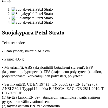
Suojakypärä Petzl Strato
Tekniset tiedot:
• Pään ympärysmitta: 53-63 cm
• Paino: 435 g
• Materiaali(t): ABS (akrylonitriili-butadieeni-styreeni), EPP
(laajennettu polypropeeni), EPS (laajennettu polystyreeni), nailon,
polykarbonaatti, korkealujuinen polyesteri, polyeteeni
• Sertifikaatti(t): CE EN 397 (1), EN 50365 (2), EN 12492 (3),
ANSI Z89.1 Tyyppi I Luokka E, UKCA, EAC, GB 2811-2019: T
LD -30°C JE
(1) täyttää kaikki EN 397 -standardin vaatimukset, paitsi sisäisen
pystysuoran välin vaatimuksen.
(2) täyttää osittain EN 397 -standardin.