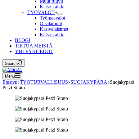
Muut ruuvit
Katso kaikki
TYÖVALOT
Työmaavalot
Otsalamput
Käsivalaisimet
Katso kaikki
BLOGI
TIETOA MEISTÄ
YHTEYSTIEDOT
Search
Menu
Etusivu
TYÖTURVALLISUUS
SUOJAKYPÄRÄ
Suojakypärä
Petzl Strato