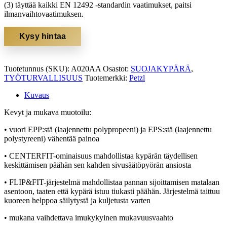
(3) täyttää kaikki EN 12492 -standardin vaatimukset, paitsi
ilmanvaihtovaatimuksen.
Kysy hintaa
Tuotetunnus (SKU):
A020AA
Osastot:
SUOJAKYPÄRÄ
,
TYÖTURVALLISUUS
Tuotemerkki:
Petzl
Kuvaus
Kevyt ja mukava muotoilu:
• vuori EPP:stä (laajennettu polypropeeni) ja EPS:stä (laajennettu
polystyreeni) vähentää painoa
• CENTERFIT-ominaisuus mahdollistaa kypärän täydellisen
keskittämisen päähän sen kahden sivusäätöpyörän ansiosta
• FLIP&FIT-järjestelmä mahdollistaa pannan sijoittamisen matalaan
asentoon, taaten että kypärä istuu tiukasti päähän. Järjestelmä taittuu
kuoreen helppoa säilytystä ja kuljetusta varten
• mukana vaihdettava imukykyinen mukavuusvaahto