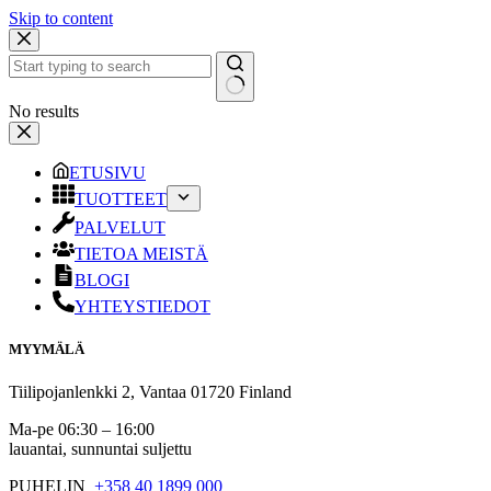
Skip to content
No results
ETUSIVU
TUOTTEET
PALVELUT
TIETOA MEISTÄ
BLOGI
YHTEYSTIEDOT
MYYMÄLÄ
Tiilipojanlenkki 2, Vantaa 01720 Finland
Ma-pe 06:30 – 16:00
lauantai, sunnuntai suljettu
PUHELIN
+358 40 1899 000