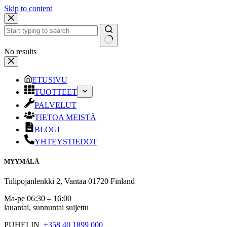
Skip to content
No results
ETUSIVU
TUOTTEET
PALVELUT
TIETOA MEISTÄ
BLOGI
YHTEYSTIEDOT
MYYMÄLÄ
Tiilipojanlenkki 2, Vantaa 01720 Finland
Ma-pe 06:30 – 16:00
lauantai, sunnuntai suljettu
PUHELIN
+358 40 1899 000