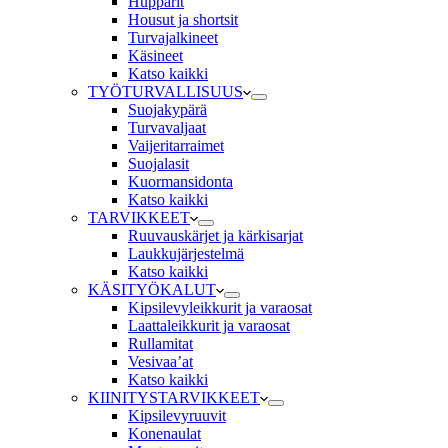
Hupparit
Housut ja shortsit
Turvajalkineet
Käsineet
Katso kaikki
TYÖTURVALLISUUS
Suojakypärä
Turvavaljaat
Vaijeritarraimet
Suojalasit
Kuormansidonta
Katso kaikki
TARVIKKEET
Ruuvauskärjet ja kärkisarjat
Laukkujärjestelmä
Katso kaikki
KÄSITYÖKALUT
Kipsilevyleikkurit ja varaosat
Laattaleikkurit ja varaosat
Rullamitat
Vesivaa’at
Katso kaikki
KIINITYSTARVIKKEET
Kipsilevyruuvit
Konenaulat