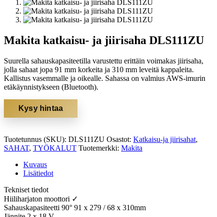
Makita katkaisu- ja jiirisaha DLS111ZU
Suurella sahauskapasiteetilla varustettu erittäin voimakas jiirisaha,
jolla sahaat jopa 91 mm korkeita ja 310 mm leveitä kappaleita.
Kallistus vasemmalle ja oikealle. Sahassa on valmius AWS-imurin
etäkäynnistykseen (Bluetooth).
Kysy hintaa
Tuotetunnus (SKU):
DLS111ZU
Osastot:
Katkaisu-ja jiirisahat
,
SAHAT
,
TYÖKALUT
Tuotemerkki:
Makita
Kuvaus
Lisätiedot
Tekniset tiedot
Hiiliharjaton moottori ✓
Sahauskapasiteetti 90° 91 x 279 / 68 x 310mm
Jännite 2 x 18 V