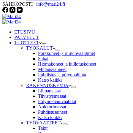
SÄHKÖPOSTI
info@mari24.fi
ETUSIVU
PALVELUT
TUOTTEET
TYÖKALUT
Porakoneet ja ruuvinvääntimet
Sahat
Hiomakoneet ja kiillotuskoneet
Mittausvälineet
Puhdistus ja pölynhallinta
Katso kaikki
RAKENNUSKEMIA
Liimamassat
Tiivistysmassat
Polyuretaanivaahdot
Ankkurimassat
Puhdistusaineet
Katso kaikki
TYÖVAATTEET
Takit