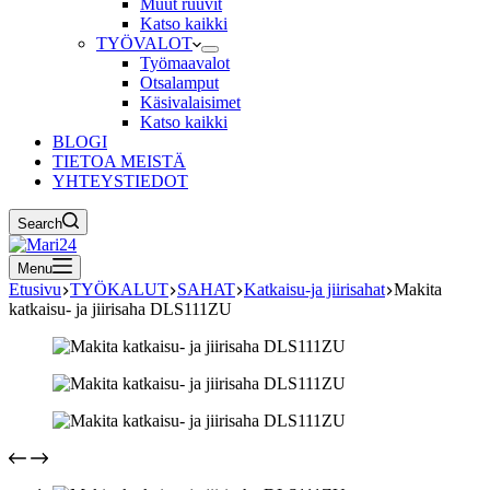
Muut ruuvit
Katso kaikki
TYÖVALOT
Työmaavalot
Otsalamput
Käsivalaisimet
Katso kaikki
BLOGI
TIETOA MEISTÄ
YHTEYSTIEDOT
Search
Menu
Etusivu
TYÖKALUT
SAHAT
Katkaisu-ja jiirisahat
Makita
katkaisu- ja jiirisaha DLS111ZU