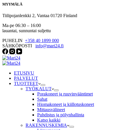
MYYMÄLÄ
Tiilipojanlenkki 2, Vantaa 01720 Finland
Ma-pe 06:30 – 16:00
lauantai, sunnuntai suljettu
PUHELIN
+358 40 1899 000
SÄHKÖPOSTI
info@mari24.fi
ETUSIVU
PALVELUT
TUOTTEET
TYÖKALUT
Porakoneet ja ruuvinvääntimet
Sahat
Hiomakoneet ja kiillotuskoneet
Mittausvälineet
Puhdistus ja pölynhallinta
Katso kaikki
RAKENNUSKEMIA