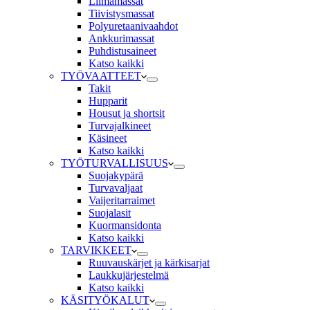
Liimamassat
Tiivistysmassat
Polyuretaanivaahdot
Ankkurimassat
Puhdistusaineet
Katso kaikki
TYÖVAATTEET
Takit
Hupparit
Housut ja shortsit
Turvajalkineet
Käsineet
Katso kaikki
TYÖTURVALLISUUS
Suojakypärä
Turvavaljaat
Vaijeritarraimet
Suojalasit
Kuormansidonta
Katso kaikki
TARVIKKEET
Ruuvauskärjet ja kärkisarjat
Laukkujärjestelmä
Katso kaikki
KÄSITYÖKALUT