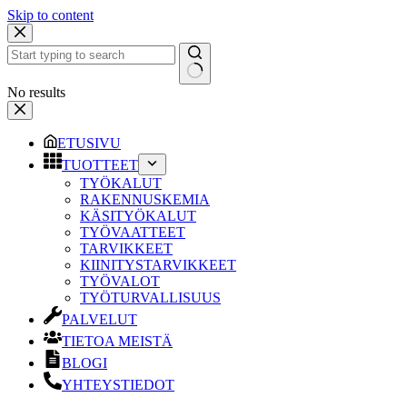
Skip to content
No results
ETUSIVU
TUOTTEET
TYÖKALUT
RAKENNUSKEMIA
KÄSITYÖKALUT
TYÖVAATTEET
TARVIKKEET
KIINITYSTARVIKKEET
TYÖVALOT
TYÖTURVALLISUUS
PALVELUT
TIETOA MEISTÄ
BLOGI
YHTEYSTIEDOT