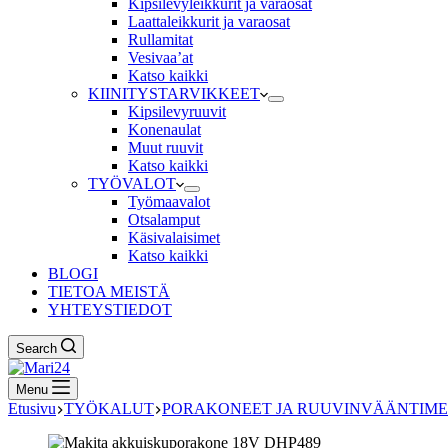
Kipsilevyleikkurit ja varaosat
Laattaleikkurit ja varaosat
Rullamitat
Vesivaa’at
Katso kaikki
KIINITYSTARVIKKEET
Kipsilevyruuvit
Konenaulat
Muut ruuvit
Katso kaikki
TYÖVALOT
Työmaavalot
Otsalamput
Käsivalaisimet
Katso kaikki
BLOGI
TIETOA MEISTÄ
YHTEYSTIEDOT
Search
Menu
Etusivu
TYÖKALUT
PORAKONEET JA RUUVINVÄÄNTIME