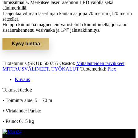
ihmissilmällä. Merkitsee laser -asennon LED valolla sekä
äänimerkillä.
Laajentaa vihreän laserlinjan kantamaa jopa 70 metriin (120 metrin
säteelle).
Helppo kiinnittää magneetein varustetulla kiinnittimellä, jossa on
sisäänrakennettu vesivaaka ja 1/4″ jalustakiinnitys.
Kysy hintaa
Tuotetunnus (SKU):
500755
Osastot:
Mittalaitteiden tarvikkeet
,
MITTAUSVÄLINEET
,
TYÖKALUT
Tuotemerkki:
Flex
Kuvaus
Tekniset tiedot:
• Toiminta-alue: 5 – 70 m
• Virtalähde: Paristo
• Paino: 0,15 kg