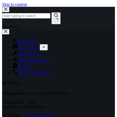
Skip to content
No results
ETUSIVU
TUOTTEET
PALVELUT
TIETOA MEISTÄ
BLOGI
YHTEYSTIEDOT
MYYMÄLÄ
Tiilipojanlenkki 2, Vantaa 01720 Finland
Ma-pe 06:30 – 16:00
lauantai, sunnuntai suljettu
PUHELIN
+358 40 1899 000