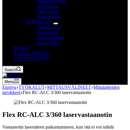
Kipsilevyruuvit
Konenaulat
Muut ruuvit
Katso kaikki
TYÖVALOT
Työmaavalot
Otsalamput
Käsivalaisimet
Katso kaikki
BLOGI
TIETOA MEISTÄ
YHTEYSTIEDOT
Search
Menu
Etusivu
TYÖKALUT
MITTAUSVÄLINEET
Mittalaitteiden
tarvikkeet
Flex RC-ALC 3/360 laservastaanotin
Flex RC-ALC 3/360 laservastaanotin
Vastaanotin lasersäteen paikantamiseen, kun sitä ei voi nähdä