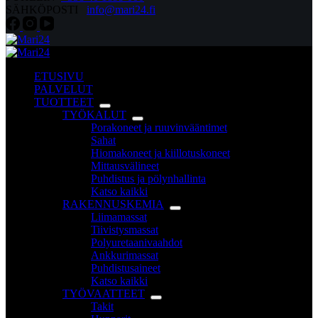
SÄHKÖPOSTI
info@mari24.fi
ETUSIVU
PALVELUT
TUOTTEET
TYÖKALUT
Porakoneet ja ruuvinvääntimet
Sahat
Hiomakoneet ja kiillotuskoneet
Mittausvälineet
Puhdistus ja pölynhallinta
Katso kaikki
RAKENNUSKEMIA
Liimamassat
Tiivistysmassat
Polyuretaanivaahdot
Ankkurimassat
Puhdistusaineet
Katso kaikki
TYÖVAATTEET
Takit