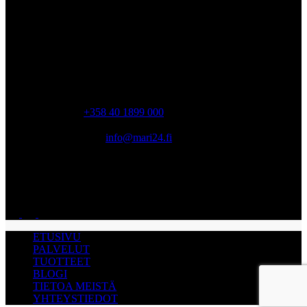
MYYMÄLÄ
Tiilipojanlenkki 2, Vantaa 01720 Finland
Ma-pe 06:30 – 16:00
lauantai, sunnuntai suljettu
PUHELIN
+358 40 1899 000
SÄHKÖPOSTI
info@mari24.fi
AVOINNA
Ma-pe 06:30 – 16:00 lauantai, sunnuntai suljettu
ETUSIVU
PALVELUT
TUOTTEET
BLOGI
TIETOA MEISTÄ
YHTEYSTIEDOT