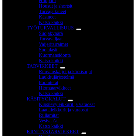
Hupparit
Housut ja shortsit
Turvajalkineet
Käsineet
Katso kaikki
TYÖTURVALLISUUS
Suojakypärä
Turvavaljaat
Vaijeritarraimet
Suojalasit
Kuormansidonta
Katso kaikki
TARVIKKEET
Ruuvauskärjet ja kärkisarjat
Laukkujärjestelmä
Poranterät
Hiomatarvikkeet
Katso kaikki
KÄSITYÖKALUT
Kipsilevyleikkurit ja varaosat
Laattaleikkurit ja varaosat
Rullamitat
Vesivaa’at
Katso kaikki
KIINITYSTARVIKKEET