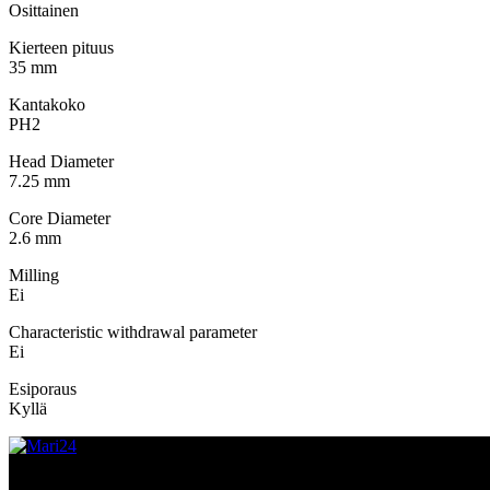
Osittainen
Kierteen pituus
35 mm
Kantakoko
PH2
Head Diameter
7.25 mm
Core Diameter
2.6 mm
Milling
Ei
Characteristic withdrawal parameter
Ei
Esiporaus
Kyllä
MYYMÄLÄ