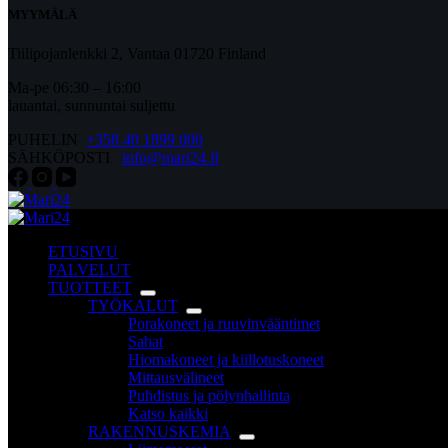
MYYMÄLÄ
Tiilipojanlenkki 2, Vantaa 01720 Finland
Ma-pe 06:30 – 16:00
lauantai, sunnuntai suljettu
PUHELIN
+358 40 1899 000
SÄHKÖPOSTI
info@mari24.fi
ETUSIVU
PALVELUT
TUOTTEET
TYÖKALUT
Porakoneet ja ruuvinvääntimet
Sahat
Hiomakoneet ja kiillotuskoneet
Mittausvälineet
Puhdistus ja pölynhallinta
Katso kaikki
RAKENNUSKEMIA