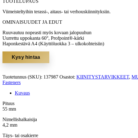
TUOTELUPAUS
Viimeisteltyihin terassi-, aitaus- tai verhouskiinnityksiin.
OMINAISUUDET JA EDUT
Ruuvautuu nopeasti myös kovaan jalopuuhun
Uurrettu uppokanta 60°, Profpoint®-kärki
Haponkestävä A4 (Käyttöluokka 3 – ulkokohteisiin)
Kysy hintaa
Tuotetunnus (SKU):
137987
Osastot:
KIINITYSTARVIKKEET
,
MU
Fasteners
Kuvaus
Pituus
55 mm
Nimellishalkaisija
4,2 mm
Täys- tai osakierre