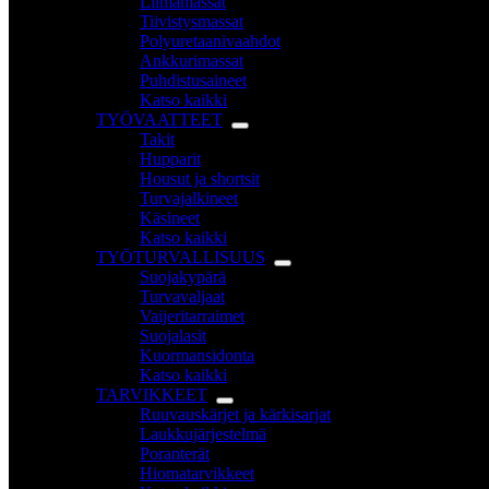
Liimamassat
Tiivistysmassat
Polyuretaanivaahdot
Ankkurimassat
Puhdistusaineet
Katso kaikki
TYÖVAATTEET
Takit
Hupparit
Housut ja shortsit
Turvajalkineet
Käsineet
Katso kaikki
TYÖTURVALLISUUS
Suojakypärä
Turvavaljaat
Vaijeritarraimet
Suojalasit
Kuormansidonta
Katso kaikki
TARVIKKEET
Ruuvauskärjet ja kärkisarjat
Laukkujärjestelmä
Poranterät
Hiomatarvikkeet