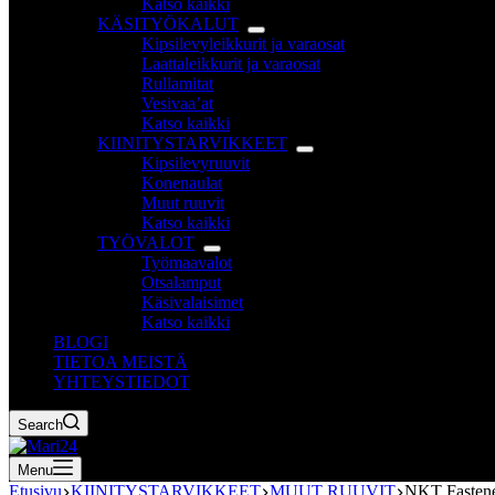
Katso kaikki
KÄSITYÖKALUT
Kipsilevyleikkurit ja varaosat
Laattaleikkurit ja varaosat
Rullamitat
Vesivaa’at
Katso kaikki
KIINITYSTARVIKKEET
Kipsilevyruuvit
Konenaulat
Muut ruuvit
Katso kaikki
TYÖVALOT
Työmaavalot
Otsalamput
Käsivalaisimet
Katso kaikki
BLOGI
TIETOA MEISTÄ
YHTEYSTIEDOT
Search
Menu
Etusivu
KIINITYSTARVIKKEET
MUUT RUUVIT
NKT Fastene