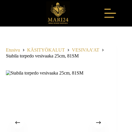
Skip
to
content
Etusivu
KÄSITYÖKALUT
VESIVAA’AT
Stabila torpedo vesivaaka 25cm, 81SM