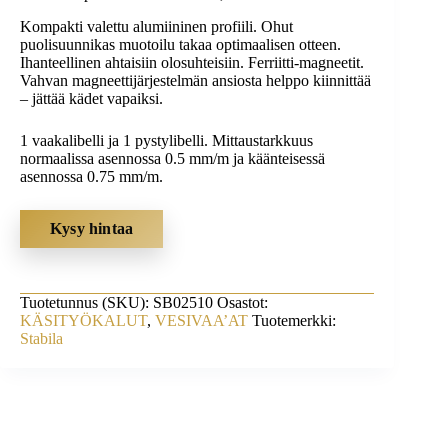
Kompakti valettu alumiininen profiili. Ohut
puolisuunnikas muotoilu takaa optimaalisen otteen.
Ihanteellinen ahtaisiin olosuhteisiin. Ferriitti-magneetit.
Vahvan magneettijärjestelmän ansiosta helppo kiinnittää
– jättää kädet vapaiksi.
1 vaakalibelli ja 1 pystylibelli. Mittaustarkkuus
normaalissa asennossa 0.5 mm/m ja käänteisessä
asennossa 0.75 mm/m.
Kysy hintaa
Tuotetunnus (SKU):
SB02510
Osastot:
KÄSITYÖKALUT
,
VESIVAA’AT
Tuotemerkki:
Stabila