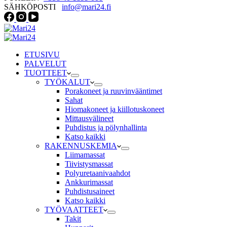
SÄHKÖPOSTI
info@mari24.fi
ETUSIVU
PALVELUT
TUOTTEET
TYÖKALUT
Porakoneet ja ruuvinvääntimet
Sahat
Hiomakoneet ja kiillotuskoneet
Mittausvälineet
Puhdistus ja pölynhallinta
Katso kaikki
RAKENNUSKEMIA
Liimamassat
Tiivistysmassat
Polyuretaanivaahdot
Ankkurimassat
Puhdistusaineet
Katso kaikki
TYÖVAATTEET
Takit