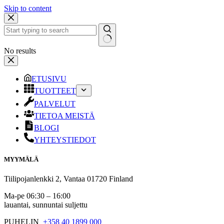
Skip to content
No results
ETUSIVU
TUOTTEET
PALVELUT
TIETOA MEISTÄ
BLOGI
YHTEYSTIEDOT
MYYMÄLÄ
Tiilipojanlenkki 2, Vantaa 01720 Finland
Ma-pe 06:30 – 16:00
lauantai, sunnuntai suljettu
PUHELIN
+358 40 1899 000