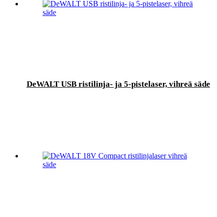
DeWALT USB ristilinja- ja 5-pistelaser, vihreä säde