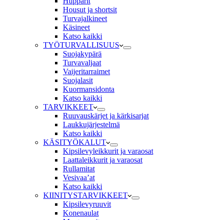
Hupparit
Housut ja shortsit
Turvajalkineet
Käsineet
Katso kaikki
TYÖTURVALLISUUS
Suojakypärä
Turvavaljaat
Vaijeritarraimet
Suojalasit
Kuormansidonta
Katso kaikki
TARVIKKEET
Ruuvauskärjet ja kärkisarjat
Laukkujärjestelmä
Katso kaikki
KÄSITYÖKALUT
Kipsilevyleikkurit ja varaosat
Laattaleikkurit ja varaosat
Rullamitat
Vesivaa’at
Katso kaikki
KIINITYSTARVIKKEET
Kipsilevyruuvit
Konenaulat