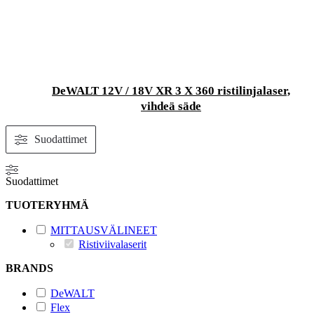
DeWALT 12V / 18V XR 3 X 360 ristilinjalaser,
vihdeä säde
Suodattimet
Suodattimet
TUOTERYHMÄ
MITTAUSVÄLINEET
Ristiviivalaserit
BRANDS
DeWALT
Flex