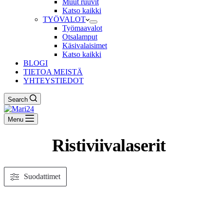
Muut ruuvit
Katso kaikki
TYÖVALOT
Työmaavalot
Otsalamput
Käsivalaisimet
Katso kaikki
BLOGI
TIETOA MEISTÄ
YHTEYSTIEDOT
Search
Menu
Ristiviivalaserit
Suodattimet